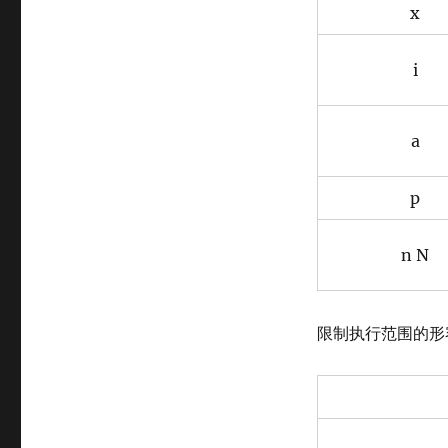
x
i
a
p
n N
限制执行范围的形