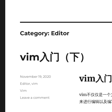
Category:
Editor
vim入门（下）
vim入
Posted
November 19, 2020
on
Categories
Editor
,
vim
Tags
Vim
vim不仅仅是一
on
Leave a comment
来进行编辑以及编
vim
入