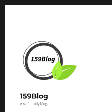
159Blog
A self-study blog.