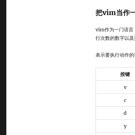
门
（下）
把vim当作
vim作为一门语
行次数的数字以及
表示要执行动作的
按键
v
c
d
y