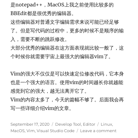
是notepad++，MacOS上我之前使用比较多的
BBEdit都是很优秀的编辑器。
这些编辑器对普通文字编辑需求来说可能已经足够
了。但是写代码的过程中，更多的时候不是顺序的输
入，需要不断的跳跃修改。
大部分优秀的编辑器在这方面表现就比较一般了，这
个时候你就需要宇宙上最强大的编辑器vim了。
Vim的强大不仅仅是可以快速定位修改代码，它本身
也是一个强大的语言。使用vim的时间越长你就越能
感觉到它的强大，越无法离开它了。
Vim的内容太多了，今天的篇幅不够了。后面我会再
写一些详细介绍vim的文章。
Posted
Categories
Tags
September 17, 2020
Develop Tool
,
Editor
Linux
,
on
on
MacOS
,
Vim
,
Visual Studio Code
Leave a comment
打