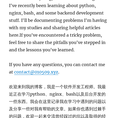
务，
I've recently been learning about python,
如
nginx, bash, and some backend development
何
stuff. I'll be documenting problems I'm having
高
效
with my studies and sharing helpful articles
的
here.If you've encountered a tricky problem,
制
feel free to share the pitfalls you've stepped in
作
简
and the lessons you've learned.
明
的
If you have any questions, you can contact me
网
页
at
contact@010509.xyz
.
欢迎来到我的博客，我是一个软件开发工程师。我最
近正在学习python、nginx、bash以及后台开发的
一些东西。我会在这里记录我在学习中遇到的问题以
及分享一些对我有帮助的文章。如果你也遇到过棘手
的问题，欢迎一起来交流曾经踩过的坑以及取得的经