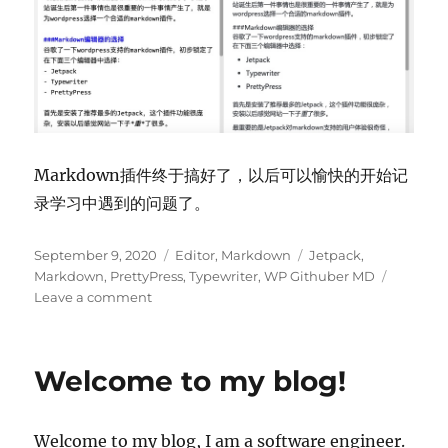
Markdown插件终于搞好了，以后可以愉快的开始记
录学习中遇到的问题了。
Posted
Categories
Tags
September 9, 2020
Editor
,
Markdown
Jetpack
,
on
Markdown
,
PrettyPress
,
Typewriter
,
WP Githuber MD
on
Leave a comment
小
站
的
Welcome to my blog!
第
一
个
Welcome to my blog, I am a software engineer.
任